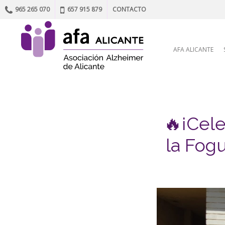
965 265 070
657 915 879
CONTACTO
Skip to content
AFA ALICANTE
🔥¡Cele
la Fog