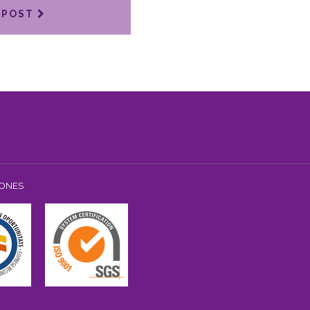
 POST
IONES