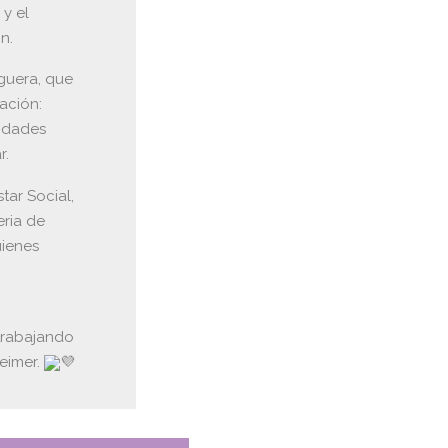
 y el
n.
guera, que
ación:
tidades
r.
ar Social,
eria de
uienes
trabajando
eimer.