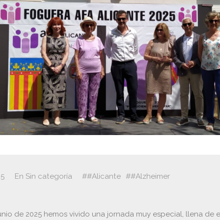
25
En
Sin categoría
#Alicante
#Alzheimer
junio de 2025 hemos vivido una jornada muy especial, llena de 