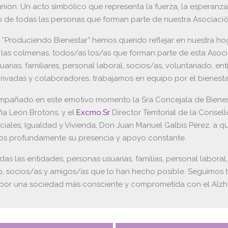
unión. Un acto simbólico que representa la fuerza, la esperanza
de todas las personas que forman parte de nuestra Asociació
 “Produciendo Bienestar” hemos querido reflejar en nuestra ho
e las colmenas, todos/as los/as que forman parte de esta Asoci
arias, familiares, personal laboral, socios/as, voluntariado, en
privadas y colaboradores, trabajamos en equipo por el bienesta
pañado en este emotivo momento la Sra Concejala de Bienest
a León Brotons, y el
Excmo.Sr
Director Territorial de la Consell
ciales, Igualdad y Vivienda, Don Juan Manuel Galbis Pérez, a q
s profundamente su presencia y apoyo constante.
das las entidades, personas usuarias, familias, personal laboral,
o, socios/as y amigos/as que lo han hecho posible. Seguimos 
, por una sociedad más consciente y comprometida con el Alzh