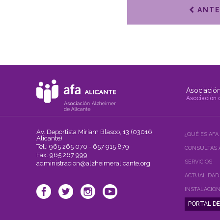
ANTE
Asociación
Asociación 
Av. Deportista Miriam Blasco, 13 (03016,
¿QUÉ ES AFA
Alicante)
Tel.: 965 265 070 - 657 915 879
CONSULTAS 
Fax: 965 267 999
SERVICIOS
administracion@alzheimeralicante.org
ACTUALIDAD
INSTALACIO