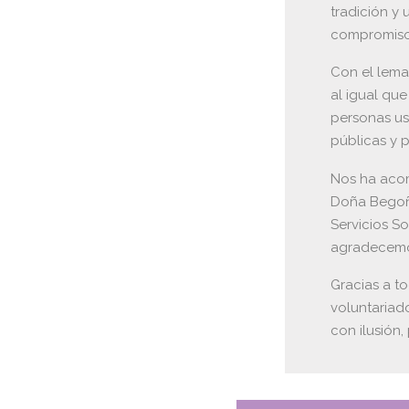
tradición y 
compromiso 
Con el lema
al igual qu
personas usu
públicas y 
Nos ha acom
Doña Begoñ
Servicios So
agradecemo
Gracias a to
voluntariad
con ilusión